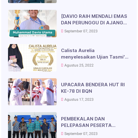
Penerimaan Mahasiswa Baru
(SNPMB) Siswa-Siswi SMAIT
Bukit Qur'an Nusantara
[DAVIO RAIH MENDALI EMAS
Mataram
DAN PERUNGGU DI AJANG
ORION]✨
September 07, 2023
Calista Aurelia
menyelesaikan Ujian Tasmi'
Juz 15 dengan Predikat
Agustus 25, 2022
Jayyid Jiddan
UPACARA BENDERA HUT RI
KE-78 DI BQN
Agustus 17, 2023
PEMBEKALAN DAN
PELEPASAN PESERTA
PELATIHAN KEPEMIMPINAN
September 07, 2023