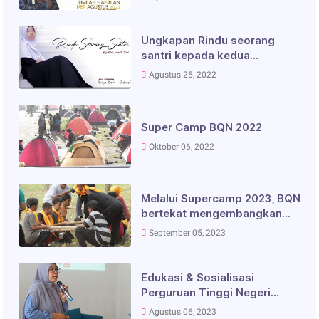
Jiddan
Ungkapan Rindu seorang
santri kepada kedua
orangtua
Agustus 25, 2022
Super Camp BQN 2022
Oktober 06, 2022
Melalui Supercamp 2023, BQN
bertekat mengembangkan
siswa yang berkepribadian
September 05, 2023
disiplin, mandiri, serta
semangat berkolaborasi
Edukasi & Sosialisasi
Perguruan Tinggi Negeri
(PTN) dan Seleksi Nasional
Agustus 06, 2023