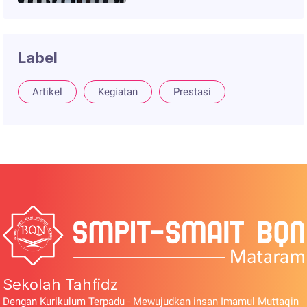
OSIS SIT INDONESIA DI
DEPOK, JAWA BARAT
Label
Artikel
Kegiatan
Prestasi
Sekolah Tahfidz
Dengan Kurikulum Terpadu - Mewujudkan insan Imamul Muttaqin