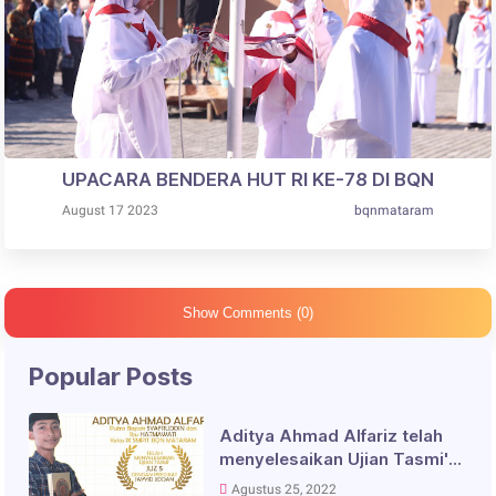
UPACARA BENDERA HUT RI KE-78 DI BQN
August 17 2023
bqnmataram
Show Comments (0)
Popular Posts
Aditya Ahmad Alfariz telah
menyelesaikan Ujian Tasmi'
Juz 5 dengan Predikat Jayyid
Agustus 25, 2022