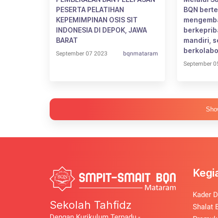
PESERTA PELATIHAN
BQN berte
KEPEMIMPINAN OSIS SIT
mengemba
INDONESIA DI DEPOK, JAWA
berkepriba
BARAT
mandiri, 
berkolabo
September 07 2023
bqnmataram
September 0
Sho
Kegi
Kader D
Sekolah Tahfidz
Shalat 
Dengan Kurikulum Terpadu -