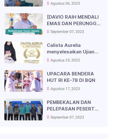
Negeri (PTN) dan
Agustus 06, 2023
berkolaborasi
Seleksi Nasional
Penerimaan
[DAVIO RAIH MENDALI
Mahasiswa Baru
EMAS DAN PERUNGGU
(SNPMB) Siswa-Siswi
DI AJANG ORION]✨
September 07, 2023
SMAIT Bukit Qur'an
Nusantara Mataram
Calista Aurelia
menyelesaikan Ujian
Tasmi' Juz 15 dengan
Agustus 25, 2022
Predikat Jayyid Jiddan
UPACARA BENDERA
HUT RI KE-78 DI BQN
Agustus 17, 2023
PEMBEKALAN DAN
PELEPASAN PESERTA
PELATIHAN
September 07, 2023
KEPEMIMPINAN OSIS
SIT INDONESIA DI
DEPOK, JAWA BARAT