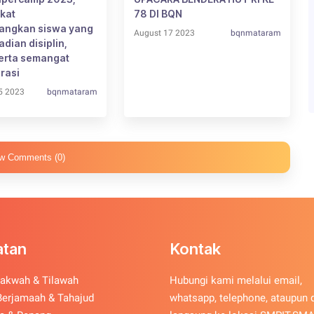
kat
78 DI BQN
ngkan siswa yang
August 17 2023
bqnmataram
dian disiplin,
serta semangat
rasi
5 2023
bqnmataram
w Comments (0)
atan
Kontak
akwah & Tilawah
Hubungi kami melalui email,
Berjamaah & Tahajud
whatsapp, telephone, ataupun 