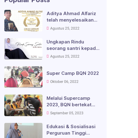
Aditya Ahmad Alfariz
telah menyelesaikan
Ujian Tasmi' Juz 5
Agustus 25, 2022
dengan Predikat
Jayyid Jiddan
Ungkapan Rindu
seorang santri kepada
kedua orangtua
Agustus 25, 2022
Super Camp BQN 2022
Oktober 06, 2022
Melalui Supercamp
2023, BQN bertekat
mengembangkan
September 05, 2023
siswa yang
berkepribadian
Edukasi & Sosialisasi
disiplin, mandiri, serta
Perguruan Tinggi
semangat