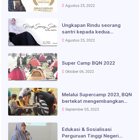
Juz 5 dengan Predikat Jayyid
Agustus 25, 2022
Jiddan
Ungkapan Rindu seorang
santri kepada kedua
orangtua
Agustus 25, 2022
Super Camp BQN 2022
Oktober 06, 2022
Melalui Supercamp 2023, BQN
bertekat mengembangkan
siswa yang berkepribadian
September 05, 2023
disiplin, mandiri, serta
semangat berkolaborasi
Edukasi & Sosialisasi
Perguruan Tinggi Negeri