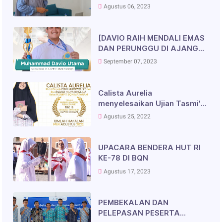
(PTN) dan Seleksi Nasional
Agustus 06, 2023
Penerimaan Mahasiswa Baru
(SNPMB) Siswa-Siswi SMAIT
Bukit Qur'an Nusantara
[DAVIO RAIH MENDALI EMAS
Mataram
DAN PERUNGGU DI AJANG
ORION]✨
September 07, 2023
Calista Aurelia
menyelesaikan Ujian Tasmi'
Juz 15 dengan Predikat
Agustus 25, 2022
Jayyid Jiddan
UPACARA BENDERA HUT RI
KE-78 DI BQN
Agustus 17, 2023
PEMBEKALAN DAN
PELEPASAN PESERTA